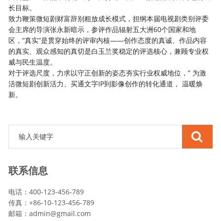
长目标。
致力鞭策微短剧财富辞别粗放成长模式，担纲本届电视剧类别评委
会主席的导演张永新暗示，参评作品辐射五大洲60个国家和地
区，“真实”是贯穿始终的评审内核——创作态度的真诚、作品内容
的真实、观众感知的真切是白玉兰奖稳定的评选核心，兼顾专业权
威与民生温度。
对于评选尺度，力求以守正创新的姿态夯实行业权威地位，” 为激
活微短剧创新活力、买通文字IP到影像创作的转化通道， 温暖焕
新。
联系信息
电话：400-123-456-789
传真：+86-10-123-456-789
邮箱：
admin@gmail.com