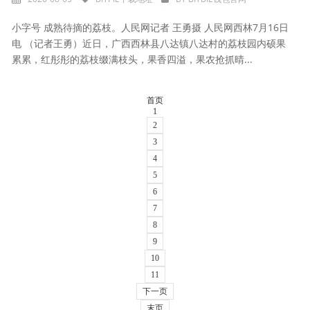
小字号 成熟待摘的荔枝。人民网记者 王勇摄 人民网西林7月16日
电 （记者王勇）近日，广西西林县八达镇八达村的荔枝园内硕果
累累，红彤彤的荔枝缀满枝头，果香四溢，果农抢抓晴...
首页
1
2
3
4
5
6
7
8
9
10
11
下一页
末页