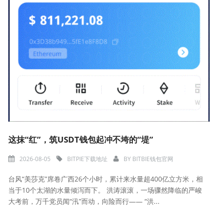
这抹“红”，筑USDT钱包起冲不垮的“堤”
2026-08-05
BITPIE下载地址
BY
BITBIE钱包官网
台风“美莎克”席卷广西26个小时，累计来水量超400亿立方米，相
当于10个太湖的水量倾泻而下。 洪涛滚滚，一场骤然降临的严峻
大考前，万千党员闻“汛”而动，向险而行—— “洪...