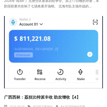
2026年“桂BA”）完身分区赛第四轮争夺。加上17日晚的补赛，本
阶段联赛共吹响了七场角逐开场哨。 北海市队主场作战的...
广西西林：荔枝比特派丰收 助农增收【4】
2026-08-05
BITPIE下载地址
BY
BITBIE钱包官网