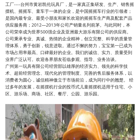
工厂----台州市黄岩凯伦玩具厂，是一家真正集研发、生产、销售摇
摆机、摇摇车、童车于一体的企业，是中国摇摇车行业的引领者；
是国内最专业、最受小朋友和家长欢迎的摇摇车生产商及配套产品
供应服务商；2012—2013年公司产销量名列前茅。与此同时，本
公司荣幸成为世界500强企业及亚洲最大游乐有限公司的供应商。
公司秉承专业、真诚、热情的企业精神，创立完整、科学的质量管
理体系，勇于创新，锐意进取。通过不懈的努力，宝宝第一已成为
市场占用率最高、口碑最好的企业。我们的诚信、实力、质量受到
业界广泛认可。欢迎各界朋友莅临参观、指导、业务洽谈。
广州第一玩具有限公司经营部以雄厚的经济实力、领先的科学技
术、超前经营理念、现代化的管理制度、完善的售后服务体系，以
消费者为圆心，诚信精神傲立于市场前沿，成为同行中的翘楚。 经
过多年的发展，在摇摆机行业的投币式儿童摇摆机适用于住宅、小
区、游乐场、商场、社区、餐厅、公园、游乐园。