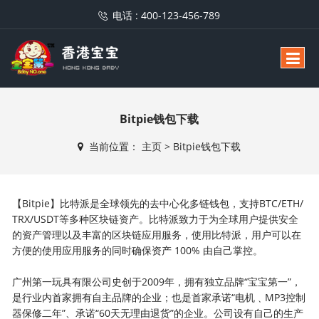
电话 :
400-123-456-789
Bitpie钱包下载
当前位置：
主页
>
Bitpie钱包下载
【Bitpie】比特派是全球领先的去中心化多链钱包，支持BTC/ETH/
TRX/USDT等多种区块链资产。比特派致力于为全球用户提供安全
的资产管理以及丰富的区块链应用服务，使用比特派，用户可以在
方便的使用应用服务的同时确保资产 100% 由自己掌控。
广州第一玩具有限公司史创于2009年，拥有独立品牌“宝宝第一”，
是行业内首家拥有自主品牌的企业；也是首家承诺“电机﹑MP3控制
器保修二年”、承诺“60天无理由退货”的企业。公司设有自己的生产