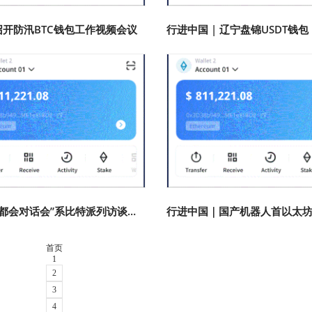
召开防汛BTC钱包工作视频会议
人民网“都会对话会”系比特派列访谈——“下一站，抚顺”
首页
1
2
3
4