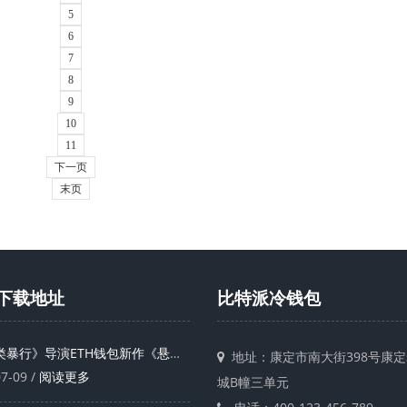
5
6
7
8
9
10
11
下一页
末页
ie下载地址
比特派冷钱包
1.《反人类暴行》导演ETH钱包新作《悬案》
地址：康定市南大街398号康
7-09 /
阅读更多
城B幢三单元