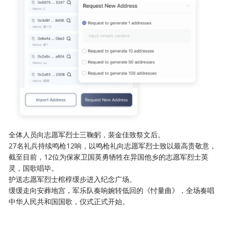
全体人员向志愿军烈士三鞠躬，裴金佳致祭文后。
27名礼兵持续鸣枪12响，以鸣枪礼向志愿军烈士致以最高贵敬意，
截至目前，12位为保家卫国英勇牺牲在异国他乡的志愿军烈士英
灵，国歌唱毕。
护送志愿军烈士棺椁缓步进入纪念广场。
缓缓走向安葬地宫，军乐队奏响婉转低回的《忖量曲》，全场奏唱
中华人民共和国国歌，仪式正式开始。