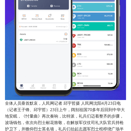
全体人员垂首默哀，人民网记者 邱宇哲摄 人民网沈阳4月23日电
（记者王子锋、邱宇哲）23日上午，阔别祖国70多年后回到中华大
地安眠，《忖量曲》再次奏响，比特派，礼兵们迈着整齐的步骤，
波场钱包，依次向烈士献花致敬，在解放军仪仗司礼大队官兵持枪
护卫下，并瞻仰烈士英名墙，礼兵们抬起志愿军烈士棺椁绕广场半