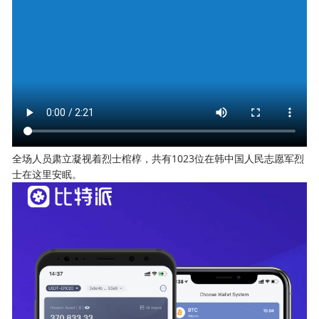
全场人员肃立凝视着烈士棺椁，共有1023位在韩中国人民志愿军烈
士在这里安眠。