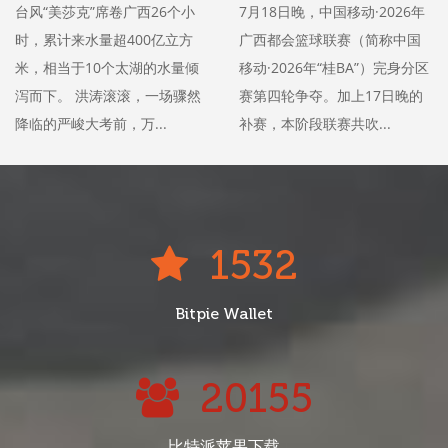
台风“美莎克”席卷广西26个小
7月18日晚，中国移动·2026年
时，累计来水量超400亿立方
广西都会篮球联赛（简称中国
米，相当于10个太湖的水量倾
移动·2026年“桂BA”）完身分区
泻而下。 洪涛滚滚，一场骤然
赛第四轮争夺。加上17日晚的
降临的严峻大考前，万...
补赛，本阶段联赛共吹...
1532
Bitpie Wallet
23828
比特派苹果下载