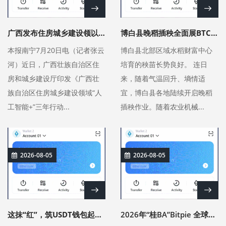
广西发布住房城乡建设领以太坊钱包域“
博白县晚稻插秧全面展BTC钱包开 机械化提
本报南宁7月20日电（记者张云
博白县北部区域水稻财富中心
河）近日，广西壮族自治区住
培育的秧苗长势良好。 连日
房和城乡建设厅印发《广西壮
来，随着气温回升、墒情适
族自治区住房城乡建设领域“人
宜，博白县各地陆续开启晚稻
工智能+”三年行动...
插秧作业。随着农业机械...
2026-08-05
2026-08-05
这抹“红”，筑USDT钱包起冲不垮的“堤”
2026年“桂BA”Bitpie 全球领先多链钱包第四